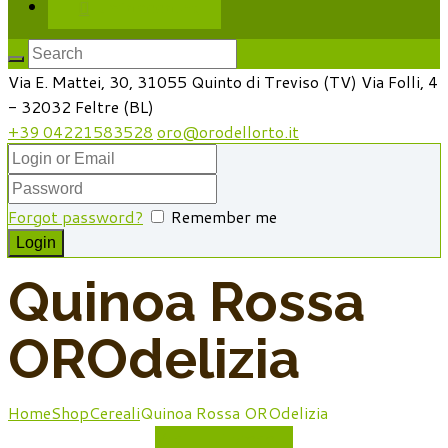
Il mio account
Via E. Mattei, 30, 31055 Quinto di Treviso (TV)
Via Folli, 4
- 32032 Feltre (BL)
+39 04221583528
oro@orodellorto.it
Forgot password?
Remember me
Quinoa Rossa
OROdelizia
Home
Shop
Cereali
Quinoa Rossa OROdelizia
Vedi tutti prodotti