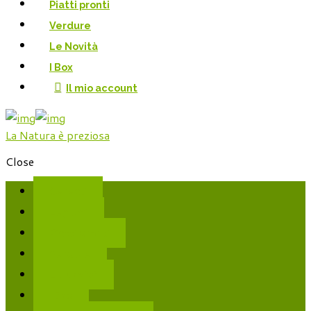
Piatti pronti
Verdure
Le Novità
I Box
Il mio account
La Natura è preziosa
Close
Cereali
Legumi
Piatti pronti
Verdure
Le Novità
I Box