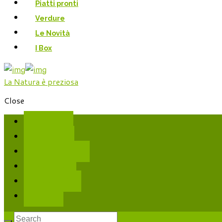
Piatti pronti
Verdure
Le Novità
I Box
La Natura è preziosa
Close
Cereali
Legumi
Piatti pronti
Verdure
Le Novità
I Box