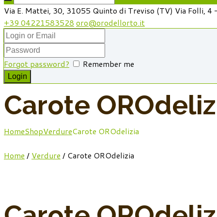
Via E. Mattei, 30, 31055 Quinto di Treviso (TV)
Via Folli, 4
+39 04221583528
oro@orodellorto.it
Forgot password?
Remember me
Carote OROdeliz
Home
Shop
Verdure
Carote OROdelizia
Home
/
Verdure
/ Carote OROdelizia
Carote OROdeliz