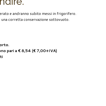
dire.
erato e andranno subito messi in frigorifero.
per una corretta conservazione sottovuoto.
porto
.
sono pari a € 8,54 (€ 7,00+IVA)
ti