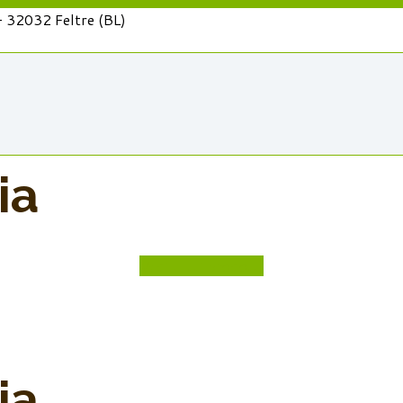
 - 32032 Feltre (BL)
ia
Vedi tutti prodotti
ia