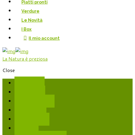
Piatti pronti
Verdure
Le Novità
I Box
Il mio account
La Natura è preziosa
Close
Cereali
Legumi
Piatti pronti
Verdure
Le Novità
I Box